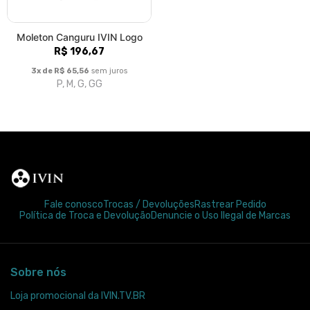
Moleton Canguru IVIN Logo
R$ 196,67
3x de R$ 65,56
sem juros
P, M, G, GG
Fale conosco
Trocas / Devoluções
Rastrear Pedido
Política de Troca e Devolução
Denuncie o Uso Ilegal de Marcas
Sobre nós
Loja promocional da IVIN.TV.BR