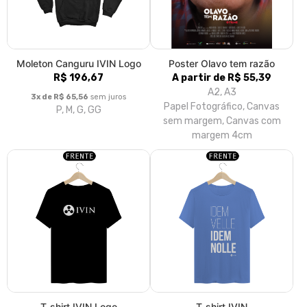
Moleton Canguru IVIN Logo
Poster Olavo tem razão
R$ 196,67
A partir de R$ 55,39
A2, A3
3x de R$ 65,56
sem juros
Papel Fotográfico, Canvas
P, M, G, GG
sem margem, Canvas com
margem 4cm
T-shirt IVIN Logo
T-shirt IVIN