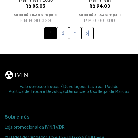
R$ 85,03
R$ 94,00
3x de R$ 28,34
sem juros
3x de R$ 31,33
sem juros
P, M, G, GG, XGG
P, M, G, GG, XGG
1
2
»
>|
Fale conosco
Trocas / Devoluções
Rastrear Pedido
Política de Troca e Devolução
Denuncie o Uso Ilegal de Marcas
Sobre nós
Loja promocional da IVIN.TV.BR
© Dados do vendedor: CNPJ 28.007.626/0001-49