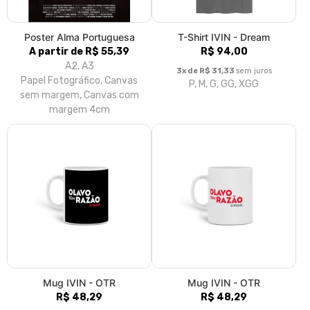
Poster Alma Portuguesa
T-Shirt IVIN - Dream
A partir de R$ 55,39
R$ 94,00
A2, A3
3x de R$ 31,33
sem juros
Papel Fotográfico, Canvas
P, M, G, GG, XGG
sem margem, Canvas com
margem 4cm
Mug IVIN - OTR
Mug IVIN - OTR
R$ 48,29
R$ 48,29