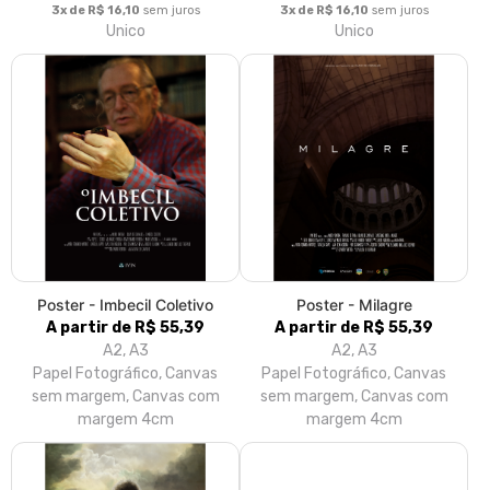
3x de R$ 16,10
sem juros
3x de R$ 16,10
sem juros
Unico
Unico
Poster - Imbecil Coletivo
Poster - Milagre
A partir de R$ 55,39
A partir de R$ 55,39
A2, A3
A2, A3
Papel Fotográfico, Canvas
Papel Fotográfico, Canvas
sem margem, Canvas com
sem margem, Canvas com
margem 4cm
margem 4cm